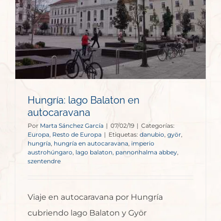
Hungría: lago Balaton en
autocaravana
Por
Marta Sánchez García
|
07/02/19
|
Categorías:
Europa
,
Resto de Europa
|
Etiquetas:
danubio
,
györ
,
hungría
,
hungría en autocaravana
,
imperio
austrohúngaro
,
lago balaton
,
pannonhalma abbey
,
szentendre
Viaje en autocaravana por Hungría
cubriendo lago Balaton y Györ