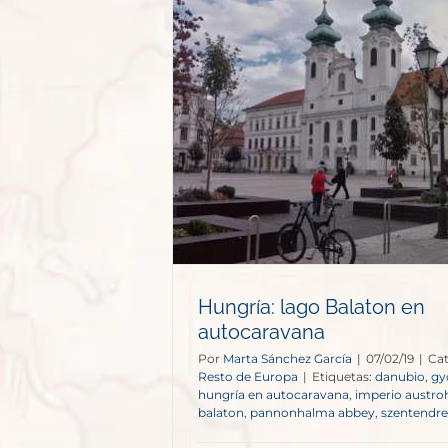
Balaton en
vana
e Europa
Hungría: lago Balaton en
autocaravana
Por
Marta Sánchez García
|
07/02/19
|
Cat
Resto de Europa
|
Etiquetas:
danubio
,
gy
hungría en autocaravana
,
imperio austr
balaton
,
pannonhalma abbey
,
szentendre