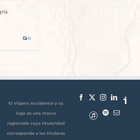
ría
0
El Viajero Accidental y su
logo es una marca
registrada cuya titularidad
corresponde a los titulares