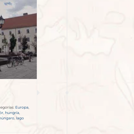
egorías:
Europa
,
ör
,
hungría
,
ohúngaro
,
lago