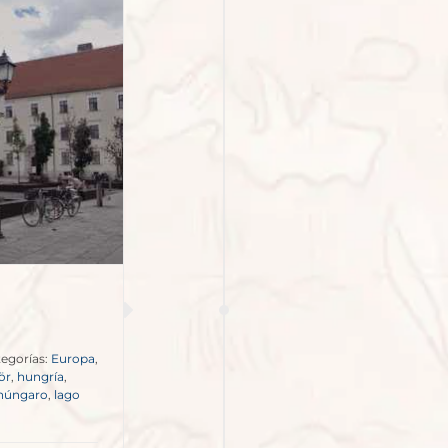
egorías:
Europa
,
ör
,
hungría
,
ohúngaro
,
lago