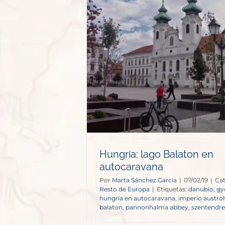
Balaton en
vana
e Europa
Hungría: lago Balaton en
autocaravana
Por
Marta Sánchez García
|
07/02/19
|
Cat
Resto de Europa
|
Etiquetas:
danubio
,
gy
hungría en autocaravana
,
imperio austr
balaton
,
pannonhalma abbey
,
szentendre