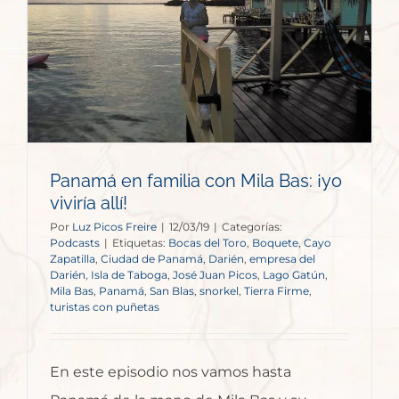
:
Panamá en familia con Mila Bas: ¡yo
viviría allí!
Por
Luz Picos Freire
|
12/03/19
|
Categorías:
Podcasts
|
Etiquetas:
Bocas del Toro
,
Boquete
,
Cayo
Zapatilla
,
Ciudad de Panamá
,
Darién
,
empresa del
Darién
,
Isla de Taboga
,
José Juan Picos
,
Lago Gatún
,
Mila Bas
,
Panamá
,
San Blas
,
snorkel
,
Tierra Firme
,
turistas con puñetas
En este episodio nos vamos hasta