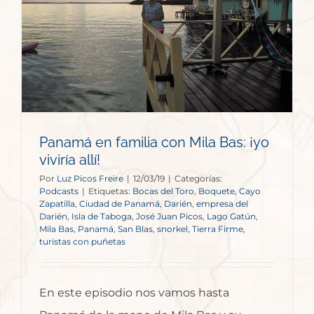
:
Panamá en familia con Mila Bas: ¡yo
viviría allí!
Por
Luz Picos Freire
|
12/03/19
|
Categorías:
Podcasts
|
Etiquetas:
Bocas del Toro
,
Boquete
,
Cayo
Zapatilla
,
Ciudad de Panamá
,
Darién
,
empresa del
Darién
,
Isla de Taboga
,
José Juan Picos
,
Lago Gatún
,
Mila Bas
,
Panamá
,
San Blas
,
snorkel
,
Tierra Firme
,
turistas con puñetas
En este episodio nos vamos hasta