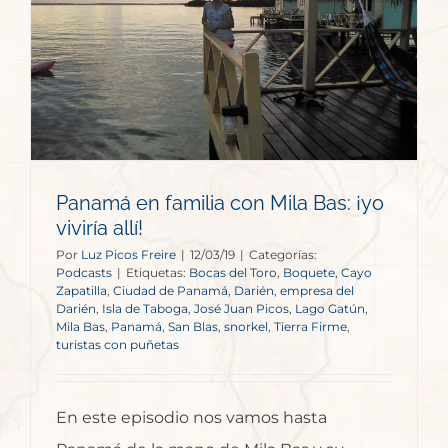
:
Panamá en familia con Mila Bas: ¡yo
viviría allí!
Por
Luz Picos Freire
|
12/03/19
|
Categorías:
Podcasts
|
Etiquetas:
Bocas del Toro
,
Boquete
,
Cayo
Zapatilla
,
Ciudad de Panamá
,
Darién
,
empresa del
Darién
,
Isla de Taboga
,
José Juan Picos
,
Lago Gatún
,
Mila Bas
,
Panamá
,
San Blas
,
snorkel
,
Tierra Firme
,
turistas con puñetas
En este episodio nos vamos hasta