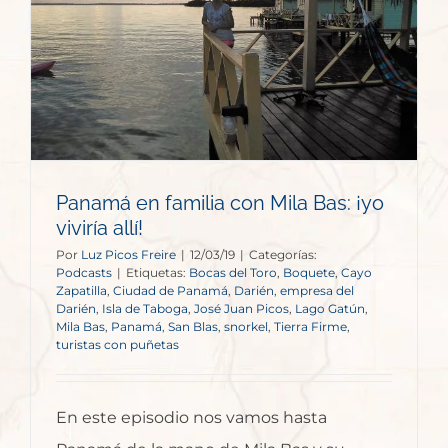
:
Panamá en familia con Mila Bas: ¡yo
viviría allí!
Por
Luz Picos Freire
|
12/03/19
|
Categorías:
Podcasts
|
Etiquetas:
Bocas del Toro
,
Boquete
,
Cayo
Zapatilla
,
Ciudad de Panamá
,
Darién
,
empresa del
Darién
,
Isla de Taboga
,
José Juan Picos
,
Lago Gatún
,
Mila Bas
,
Panamá
,
San Blas
,
snorkel
,
Tierra Firme
,
turistas con puñetas
En este episodio nos vamos hasta