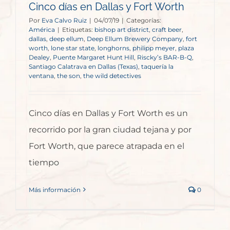
Cinco días en Dallas y Fort Worth
Por
Eva Calvo Ruiz
|
04/07/19
|
Categorías:
América
|
Etiquetas:
bishop art district
,
craft beer
,
dallas
,
deep ellum
,
Deep Ellum Brewery Company
,
fort
worth
,
lone star state
,
longhorns
,
philipp meyer
,
plaza
Dealey
,
Puente Margaret Hunt Hill
,
Riscky’s BAR-B-Q
,
Santiago Calatrava en Dallas (Texas)
,
taquería la
ventana
,
the son
,
the wild detectives
Cinco días en Dallas y Fort Worth es un
recorrido por la gran ciudad tejana y por
Fort Worth, que parece atrapada en el
tiempo
Más información
0