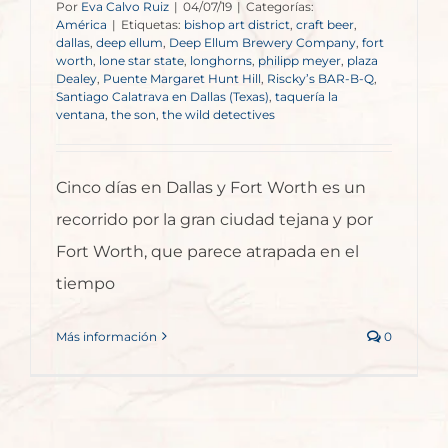
Por
Eva Calvo Ruiz
|
04/07/19
|
Categorías:
América
|
Etiquetas:
bishop art district
,
craft beer
,
dallas
,
deep ellum
,
Deep Ellum Brewery Company
,
fort
worth
,
lone star state
,
longhorns
,
philipp meyer
,
plaza
Dealey
,
Puente Margaret Hunt Hill
,
Riscky’s BAR-B-Q
,
Santiago Calatrava en Dallas (Texas)
,
taquería la
ventana
,
the son
,
the wild detectives
Cinco días en Dallas y Fort Worth es un
recorrido por la gran ciudad tejana y por
Fort Worth, que parece atrapada en el
tiempo
Más información
0