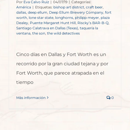
Por
Eva Calvo Ruiz
|
04/07/19
|
Categorías:
América
|
Etiquetas:
bishop art district
,
craft beer
,
dallas
,
deep ellum
,
Deep Ellum Brewery Company
,
fort
worth
,
lone star state
,
longhorns
,
philipp meyer
,
plaza
Dealey
,
Puente Margaret Hunt Hill
,
Riscky’s BAR-B-Q
,
Santiago Calatrava en Dallas (Texas)
,
taquería la
ventana
,
the son
,
the wild detectives
Cinco días en Dallas y Fort Worth es un
recorrido por la gran ciudad tejana y por
Fort Worth, que parece atrapada en el
tiempo
Más información
0