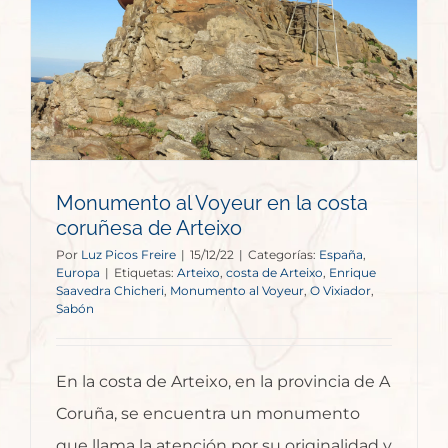
Monumento al Voyeur en la costa
coruñesa de Arteixo
Por
Luz Picos Freire
|
15/12/22
|
Categorías:
España
,
Europa
|
Etiquetas:
Arteixo
,
costa de Arteixo
,
Enrique
Saavedra Chicheri
,
Monumento al Voyeur
,
O Vixiador
,
Sabón
En la costa de Arteixo, en la provincia de A
Coruña, se encuentra un monumento
que llama la atención por su originalidad y