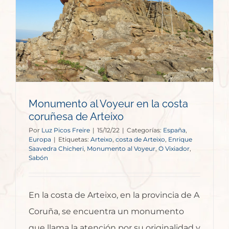
Monumento al Voyeur en la costa
coruñesa de Arteixo
Por
Luz Picos Freire
|
15/12/22
|
Categorías:
España
,
Europa
|
Etiquetas:
Arteixo
,
costa de Arteixo
,
Enrique
Saavedra Chicheri
,
Monumento al Voyeur
,
O Vixiador
,
Sabón
En la costa de Arteixo, en la provincia de A
Coruña, se encuentra un monumento
que llama la atención por su originalidad y