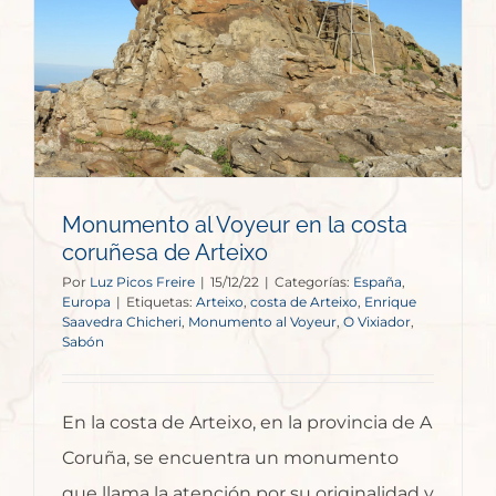
Monumento al Voyeur en la costa
coruñesa de Arteixo
Por
Luz Picos Freire
|
15/12/22
|
Categorías:
España
,
Europa
|
Etiquetas:
Arteixo
,
costa de Arteixo
,
Enrique
Saavedra Chicheri
,
Monumento al Voyeur
,
O Vixiador
,
Sabón
En la costa de Arteixo, en la provincia de A
Coruña, se encuentra un monumento
que llama la atención por su originalidad y