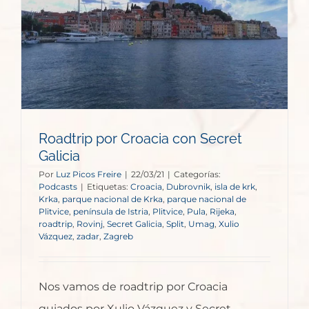
t
Roadtrip por Croacia con Secret
Galicia
Por
Luz Picos Freire
|
22/03/21
|
Categorías:
Podcasts
|
Etiquetas:
Croacia
,
Dubrovnik
,
isla de krk
,
Krka
,
parque nacional de Krka
,
parque nacional de
Plitvice
,
península de Istria
,
Plitvice
,
Pula
,
Rijeka
,
roadtrip
,
Rovinj
,
Secret Galicia
,
Split
,
Umag
,
Xulio
Vázquez
,
zadar
,
Zagreb
Nos vamos de roadtrip por Croacia
guiados por Xulio Vázquez y Secret