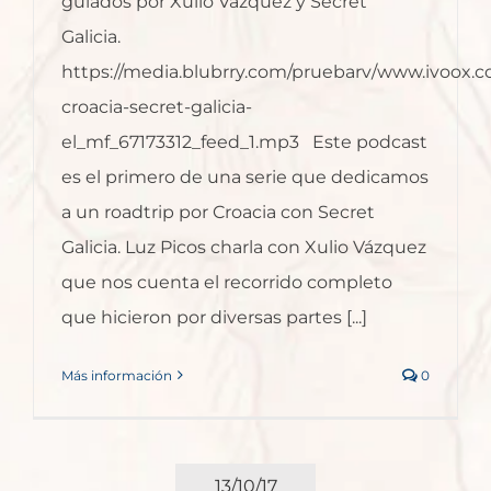
guiados por Xulio Vázquez y Secret
Galicia.
https://media.blubrry.com/pruebarv/www.ivoox.c
croacia-secret-galicia-
el_mf_67173312_feed_1.mp3 Este podcast
es el primero de una serie que dedicamos
a un roadtrip por Croacia con Secret
Galicia. Luz Picos charla con Xulio Vázquez
que nos cuenta el recorrido completo
que hicieron por diversas partes [...]
Más información
0
13/10/17