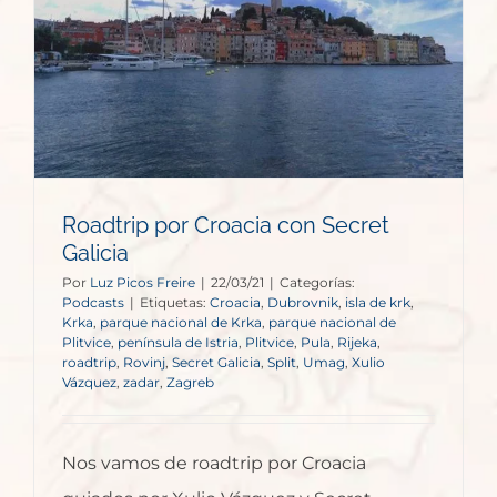
t
Roadtrip por Croacia con Secret
Galicia
Por
Luz Picos Freire
|
22/03/21
|
Categorías:
Podcasts
|
Etiquetas:
Croacia
,
Dubrovnik
,
isla de krk
,
Krka
,
parque nacional de Krka
,
parque nacional de
Plitvice
,
península de Istria
,
Plitvice
,
Pula
,
Rijeka
,
roadtrip
,
Rovinj
,
Secret Galicia
,
Split
,
Umag
,
Xulio
Vázquez
,
zadar
,
Zagreb
Nos vamos de roadtrip por Croacia