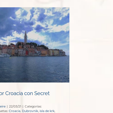
or Croacia con Secret
eire
|
22/03/21
|
Categorías:
uetas:
Croacia
,
Dubrovnik
,
isla de krk
,