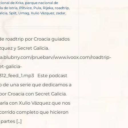
ional de Krka
,
parque nacional de
a de Istria
,
Plitvice
,
Pula
,
Rijeka
,
roadtrip
,
licia
,
Split
,
Umag
,
Xulio Vázquez
,
zadar
,
e roadtrip por Croacia guiados
zquez y Secret Galicia.
ia.blubrry.com/pruebarv/www.ivoox.com/roadtrip-
et-galicia-
312_feed_1.mp3 Este podcast
ro de una serie que dedicamos a
por Croacia con Secret Galicia.
harla con Xulio Vázquez que nos
ecorrido completo que hicieron
artes [...]