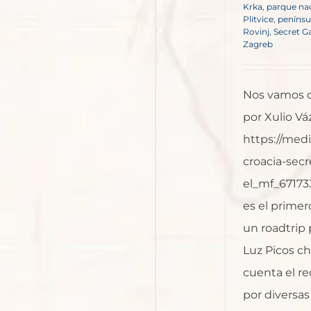
Krka
,
parque nac
Plitvice
,
penínsul
Rovinj
,
Secret Ga
Zagreb
Nos vamos d
por Xulio Vá
https://med
croacia-secr
el_mf_67173
es el prime
un roadtrip 
Luz Picos c
cuenta el r
por diversas p