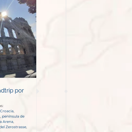
adtrip por
s:
Croacia
,
o
,
península de
a Arena
,
del Zerostrasse
,