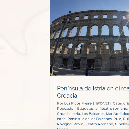
 en el roadtrip
acia
s
Península de Istria en el ro
Croacia
Por
Luz Picos Freire
|
19/04/21
|
Categoría
Podcasts
|
Etiquetas:
anfiteatro romano
,
Croatia
,
Istria
,
Los Balcanes
,
Mar Adriátic
Istria
,
Península de los Balcanes
,
Pula
,
Pul
Rovigno
,
Rovinj
,
Teatro Romano
,
túneles 