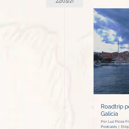
22/03/21
dtrip por Croacia con Secret
Galicia
Podcasts
Roadtrip p
Galicia
Por
Luz Picos Fr
Podcasts
|
Etiq