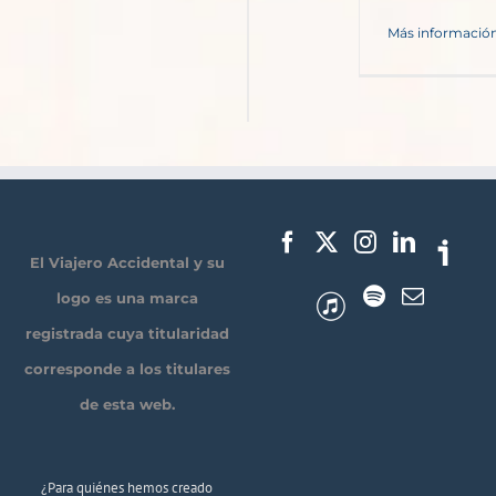
Más informació
El Viajero Accidental y su
logo es una marca
registrada cuya titularidad
corresponde a los titulares
de esta web.
¿Para quiénes hemos creado