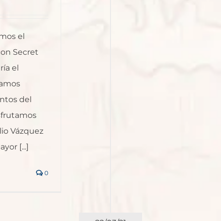
mos el
con Secret
ía el
íamos
ntos del
sfrutamos
ulio Vázquez
yor [...]
0