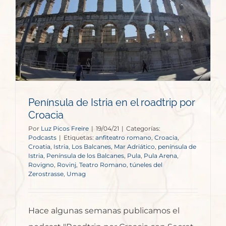
Península de Istria en el roadtrip por
Croacia
Por
Luz Picos Freire
|
19/04/21
|
Categorías:
Podcasts
|
Etiquetas:
anfiteatro romano
,
Croacia
,
Croatia
,
Istria
,
Los Balcanes
,
Mar Adriático
,
península de
Istria
,
Península de los Balcanes
,
Pula
,
Pula Arena
,
Rovigno
,
Rovinj
,
Teatro Romano
,
túneles del
Zerostrasse
,
Umag
Hace algunas semanas publicamos el