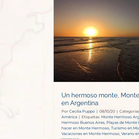
nte, Monte
Argentina
Un hermoso monte, Mont
en Argentina
Por
Cecilia Puppo
|
08/10/20
|
Categorías
América
|
Etiquetas:
Monte Hermoso Arg
Hermoso Buenos Aires
,
Playas de Monte
hacer en Monte Hermoso
,
Turismo en M
Vacaciones en Monte Hermoso
,
Verano e