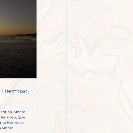
e Hermoso,
:
entina
,
Monte
 Hermoso
,
Qué
onte Hermoso
,
n Monte