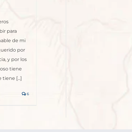
eros
bir para
ñable de mi
querido por
a, y por los
oso tiene
iene [...]
6