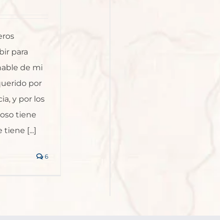
eros
bir para
ñable de mi
querido por
a, y por los
oso tiene
iene [...]
6