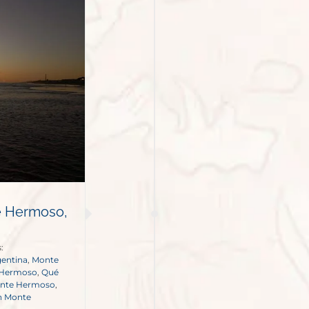
e Hermoso,
:
entina
,
Monte
 Hermoso
,
Qué
onte Hermoso
,
n Monte