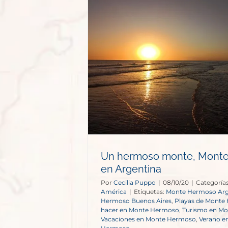
nte, Monte
Argentina
Un hermoso monte, Mont
en Argentina
Por
Cecilia Puppo
|
08/10/20
|
Categorías
América
|
Etiquetas:
Monte Hermoso Arg
Hermoso Buenos Aires
,
Playas de Monte
hacer en Monte Hermoso
,
Turismo en M
Vacaciones en Monte Hermoso
,
Verano e