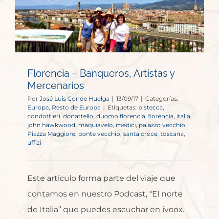
Florencia – Banqueros, Artistas y
Mercenarios
Por
José Luis Conde Huelga
|
13/09/17
|
Categorías:
Europa
,
Resto de Europa
|
Etiquetas:
bistecca
,
condottieri
,
donattello
,
duomo florencia
,
florencia
,
italia
,
john hawkwood
,
maquiavelo
,
medici
,
palazzo vecchio
,
Piazza Maggiore
,
ponte vecchio
,
santa croce
,
toscana
,
uffizi
Este artículo forma parte del viaje que
contamos en nuestro Podcast, “El norte
de Italia” que puedes escuchar en ivoox.