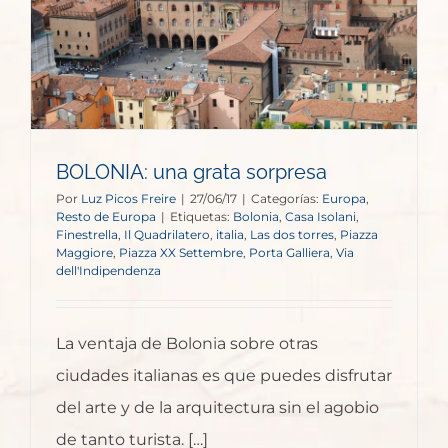
BOLONIA: una grata sorpresa
Por
Luz Picos Freire
|
27/06/17
|
Categorías:
Europa
,
Resto de Europa
|
Etiquetas:
Bolonia
,
Casa Isolani
,
Finestrella
,
Il Quadrilatero
,
italia
,
Las dos torres
,
Piazza
Maggiore
,
Piazza XX Settembre
,
Porta Galliera
,
Via
dell'Indipendenza
La ventaja de Bolonia sobre otras
ciudades italianas es que puedes disfrutar
del arte y de la arquitectura sin el agobio
de tanto turista. […]