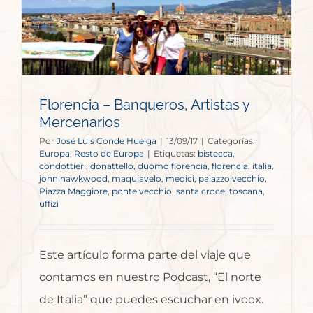
Florencia – Banqueros, Artistas y
Mercenarios
Por
José Luis Conde Huelga
|
13/09/17
|
Categorías:
Europa
,
Resto de Europa
|
Etiquetas:
bistecca
,
condottieri
,
donattello
,
duomo florencia
,
florencia
,
italia
,
john hawkwood
,
maquiavelo
,
medici
,
palazzo vecchio
,
Piazza Maggiore
,
ponte vecchio
,
santa croce
,
toscana
,
uffizi
Este artículo forma parte del viaje que
contamos en nuestro Podcast, “El norte
de Italia” que puedes escuchar en ivoox.