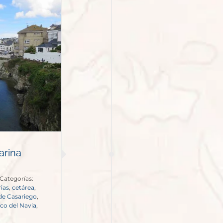
arina
Categorías:
ias
,
cetárea
,
de Casariego
,
ico del Navia
,