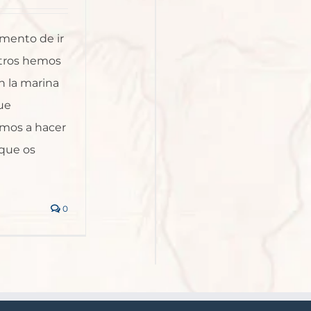
omento de ir
otros hemos
n la marina
que
mos a hacer
 que os
0