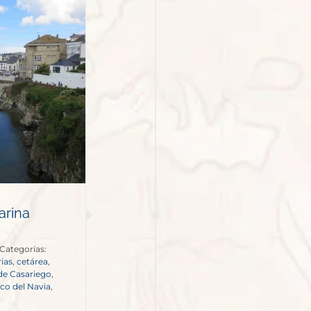
arina
Categorías:
ias
,
cetárea
,
de Casariego
,
ico del Navia
,