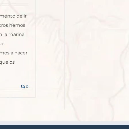
omento de ir
otros hemos
n la marina
que
mos a hacer
 que os
0