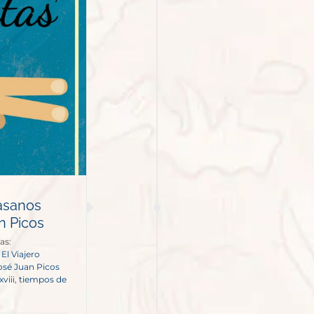
tasanos
n Picos
as:
,
El Viajero
osé Juan Picos
xviii
,
tiempos de