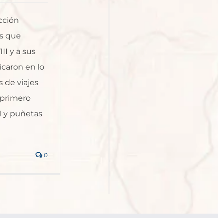
cción
os que
II y a sus
icaron en lo
 de viajes
 primero
II y puñetas
0