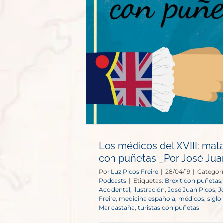
el XVIII:
uñetas _Por
 Picos
s
Los médicos del XVIII: ma
con puñetas _Por José Jua
Por
Luz Picos Freire
|
28/04/19
|
Categorí
Podcasts
|
Etiquetas:
Brexit con puñetas
Accidental
,
ilustración
,
José Juan Picos
,
J
Freire
,
medicina española
,
médicos
,
siglo 
Maricastaña
,
turistas con puñetas