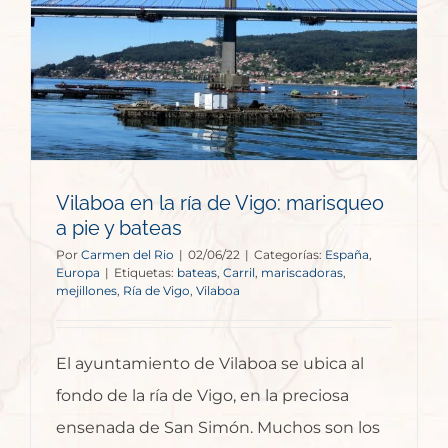
Vilaboa en la ría de Vigo: marisqueo
a pie y bateas
Por
Carmen del Rio
|
02/06/22
|
Categorías:
España
,
Europa
|
Etiquetas:
bateas
,
Carril
,
mariscadoras
,
mejillones
,
Ría de Vigo
,
Vilaboa
El ayuntamiento de Vilaboa se ubica al
fondo de la ría de Vigo, en la preciosa
ensenada de San Simón. Muchos son los