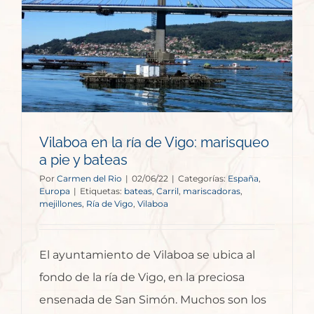
Vilaboa en la ría de Vigo: marisqueo
a pie y bateas
Por
Carmen del Rio
|
02/06/22
|
Categorías:
España
,
Europa
|
Etiquetas:
bateas
,
Carril
,
mariscadoras
,
mejillones
,
Ría de Vigo
,
Vilaboa
El ayuntamiento de Vilaboa se ubica al
fondo de la ría de Vigo, en la preciosa
ensenada de San Simón. Muchos son los