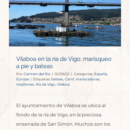
Vilaboa en la ría de Vigo: marisqueo
a pie y bateas
Por
Carmen del Rio
|
02/06/22
|
Categorías:
España
,
Europa
|
Etiquetas:
bateas
,
Carril
,
mariscadoras
,
mejillones
,
Ría de Vigo
,
Vilaboa
El ayuntamiento de Vilaboa se ubica al
fondo de la ría de Vigo, en la preciosa
ensenada de San Simón. Muchos son los