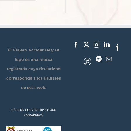
El Viajero Accidental y su
logo es una marca
registrada cuya titularidad
corresponde a los titulares
de esta web.
¿Para quiénes hemos creado
contenidos?