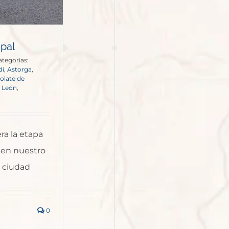
opal
ategorías:
dí
,
Astorga
,
olate de
y León
,
ra la etapa
 en nuestro
a ciudad
0