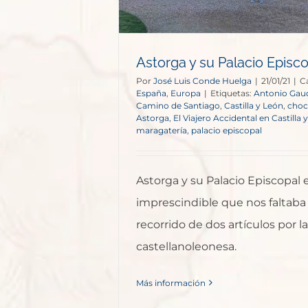
Astorga y su Palacio Episc
Por
José Luis Conde Huelga
|
21/01/21
|
C
España
,
Europa
|
Etiquetas:
Antonio Gau
Camino de Santiago
,
Castilla y León
,
choc
Astorga
,
El Viajero Accidental en Castilla 
maragatería
,
palacio episcopal
Astorga y su Palacio Episcopal e
imprescindible que nos faltaba
recorrido de dos artículos por l
castellanoleonesa.
Más información