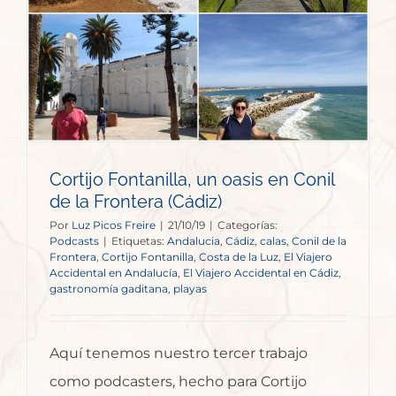
Cortijo Fontanilla, un oasis en Conil
de la Frontera (Cádiz)
Por
Luz Picos Freire
|
21/10/19
|
Categorías:
Podcasts
|
Etiquetas:
Andalucia
,
Cádiz
,
calas
,
Conil de la
Frontera
,
Cortijo Fontanilla
,
Costa de la Luz
,
El Viajero
Accidental en Andalucía
,
El Viajero Accidental en Cádiz
,
gastronomía gaditana
,
playas
Aquí tenemos nuestro tercer trabajo
como podcasters, hecho para Cortijo