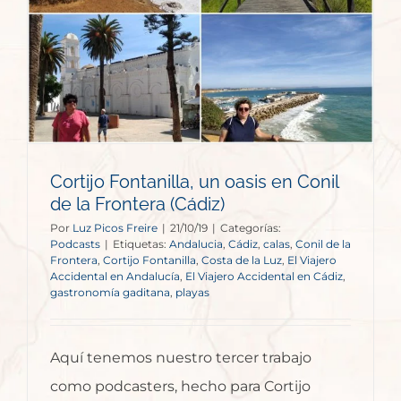
Cortijo Fontanilla, un oasis en Conil
de la Frontera (Cádiz)
Por
Luz Picos Freire
|
21/10/19
|
Categorías:
Podcasts
|
Etiquetas:
Andalucia
,
Cádiz
,
calas
,
Conil de la
Frontera
,
Cortijo Fontanilla
,
Costa de la Luz
,
El Viajero
Accidental en Andalucía
,
El Viajero Accidental en Cádiz
,
gastronomía gaditana
,
playas
Aquí tenemos nuestro tercer trabajo
como podcasters, hecho para Cortijo