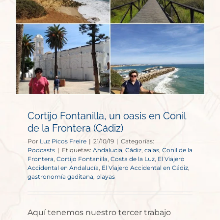
Cortijo Fontanilla, un oasis en Conil
de la Frontera (Cádiz)
Por
Luz Picos Freire
|
21/10/19
|
Categorías:
Podcasts
|
Etiquetas:
Andalucia
,
Cádiz
,
calas
,
Conil de la
Frontera
,
Cortijo Fontanilla
,
Costa de la Luz
,
El Viajero
Accidental en Andalucía
,
El Viajero Accidental en Cádiz
,
gastronomía gaditana
,
playas
Aquí tenemos nuestro tercer trabajo