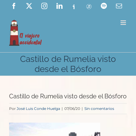
Saltar
Facebook
X
Instagram
LinkedIn
Ivoox
ITunes
Spotify
Corre
elect
al
contenido
Castillo de Rumelia visto
desde el Bósforo
Castillo de Rumelia visto desde el Bósforo
Por
José Luis Conde Huelga
|
07/06/20
|
Sin comentarios