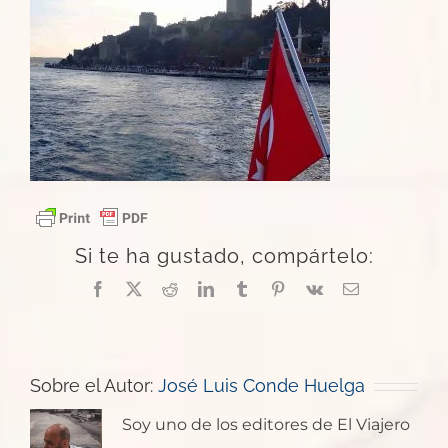
Si te ha gustado, compártelo:
Facebook
X
Reddit
LinkedIn
Tumblr
Pinterest
Vk
Correo
electrónico
Sobre el Autor:
José Luis Conde Huelga
Soy uno de los editores de El Viajero