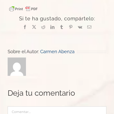
Si te ha gustado, compártelo:
Facebook
X
Reddit
LinkedIn
Tumblr
Pinterest
Vk
Correo
electrónico
Sobre el Autor:
Carmen Abenza
Deja tu comentario
Comentar