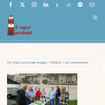
Saltar
Facebook
X
Instagram
LinkedIn
Ivoox
ITunes
Spotify
Corre
elect
al
contenido
Por
José Luis Conde Huelga
|
07/06/22
|
Sin comentarios