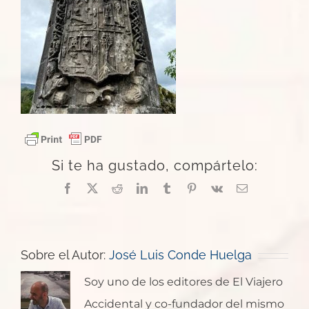
Si te ha gustado, compártelo:
Facebook
X
Reddit
LinkedIn
Tumblr
Pinterest
Vk
Correo
electrónico
Sobre el Autor:
José Luis Conde Huelga
Soy uno de los editores de El Viajero
Accidental y co-fundador del mismo