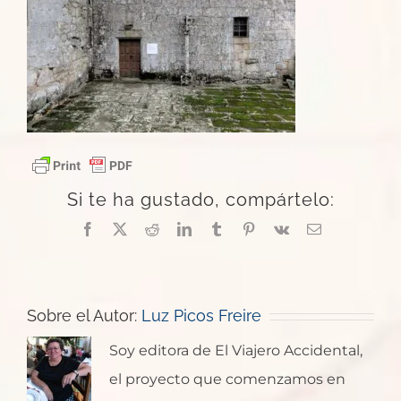
Si te ha gustado, compártelo:
Facebook
X
Reddit
LinkedIn
Tumblr
Pinterest
Vk
Correo
electrónico
Sobre el Autor:
Luz Picos Freire
Soy editora de El Viajero Accidental,
el proyecto que comenzamos en