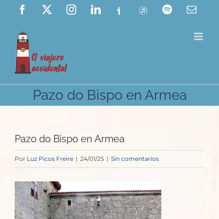
Saltar
Facebook
X
Instagram
LinkedIn
Ivoox
ITunes
Spotify
Corre
elect
al
contenido
Pazo do Bispo en Armea
Pazo do Bispo en Armea
Por
Luz Picos Freire
|
24/01/25
|
Sin comentarios