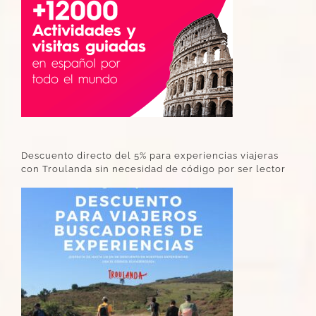
Descuento directo del 5% para experiencias viajeras
con Troulanda sin necesidad de código por ser lector