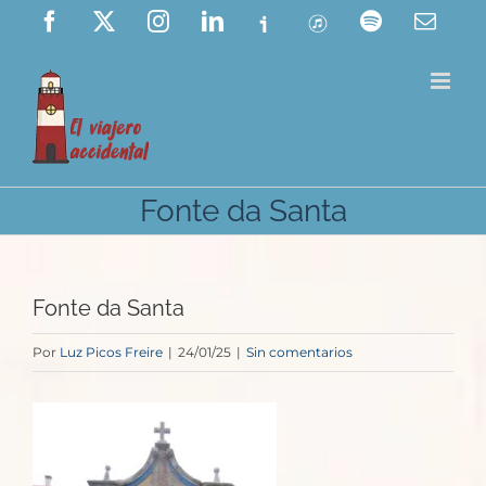
Saltar
Facebook
X
Instagram
LinkedIn
Ivoox
ITunes
Spotify
Corre
elect
al
contenido
Fonte da Santa
Fonte da Santa
Por
Luz Picos Freire
|
24/01/25
|
Sin comentarios