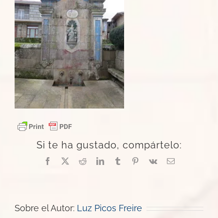
Si te ha gustado, compártelo:
Facebook
X
Reddit
LinkedIn
Tumblr
Pinterest
Vk
Correo
electrónico
Sobre el Autor:
Luz Picos Freire