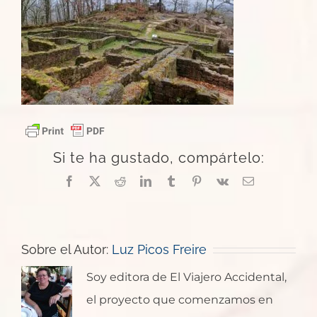
Si te ha gustado, compártelo:
Facebook
X
Reddit
LinkedIn
Tumblr
Pinterest
Vk
Correo
electrónico
Sobre el Autor:
Luz Picos Freire
Soy editora de El Viajero Accidental,
el proyecto que comenzamos en