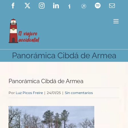
Saltar
Facebook
X
Instagram
LinkedIn
Ivoox
ITunes
Spotify
Corre
elect
al
contenido
Panorámica Cibdá de Armea
Panorámica Cibdá de Armea
Por
Luz Picos Freire
|
24/01/25
|
Sin comentarios