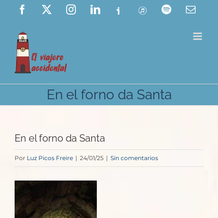
Saltar
Facebook
X
Instagram
LinkedIn
Ivoox
ITunes
Spotify
Corre
elect
al
contenido
En el forno da Santa
En el forno da Santa
Por
Luz Picos Freire
|
24/01/25
|
Sin comentarios