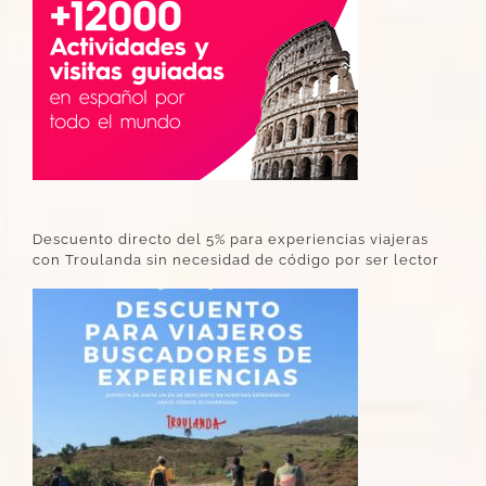
Descuento directo del 5% para experiencias viajeras
con Troulanda sin necesidad de código por ser lector