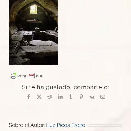
Si te ha gustado, compártelo:
Facebook
X
Reddit
LinkedIn
Tumblr
Pinterest
Vk
Correo
electrónico
Sobre el Autor:
Luz Picos Freire