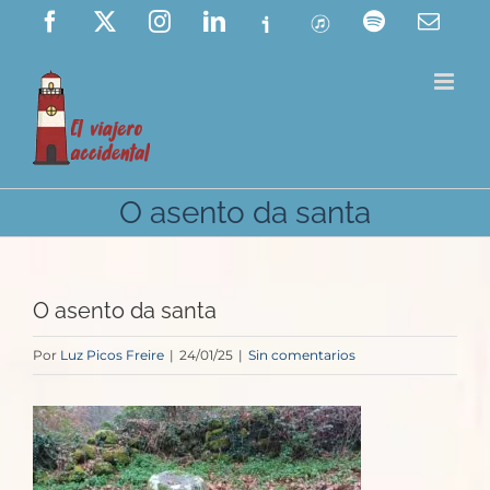
Saltar
Facebook
X
Instagram
LinkedIn
Ivoox
ITunes
Spotify
Corre
elect
al
contenido
O asento da santa
O asento da santa
Por
Luz Picos Freire
|
24/01/25
|
Sin comentarios