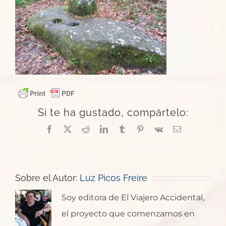
Si te ha gustado, compártelo:
Facebook
X
Reddit
LinkedIn
Tumblr
Pinterest
Vk
Correo
electrónico
Sobre el Autor:
Luz Picos Freire
Soy editora de El Viajero Accidental,
el proyecto que comenzamos en