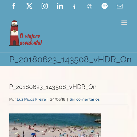
Saltar
Facebook
X
Instagram
LinkedIn
Ivoox
ITunes
Spotify
Corre
elect
al
contenido
P_20180623_143508_vHDR_On
P_20180623_143508_vHDR_On
Por
Luz Picos Freire
|
24/06/18
|
Sin comentarios