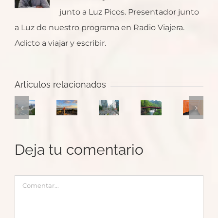
junto a Luz Picos. Presentador junto
a Luz de nuestro programa en Radio Viajera.
Adicto a viajar y escribir.
Japón:
Ruta
Kyoto,
Artículos relacionados
para
Un
Japón:
Japón:
templos
un
Salto
Tokio
Hiroshima
de
primer
a
y
y
Nara
viaje
Galicia
templos
Valle
y
Deja tu comentario
a
con
de
de
santuario
Brasil
María
Nikko
Kiso
Fushimi
con
Rubio
Comentar
Inari-
Brasileristas
Taisha