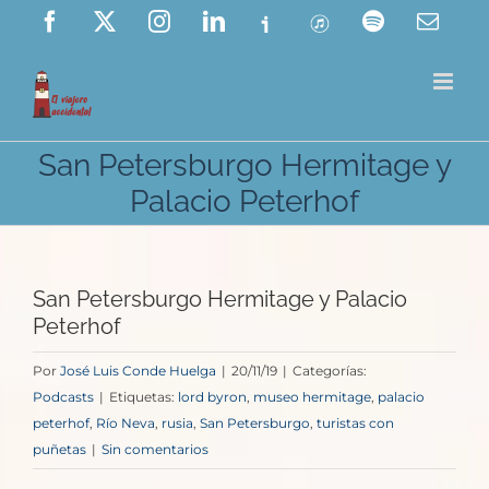
Saltar
Facebook
X
Instagram
LinkedIn
Ivoox
ITunes
Spotify
Corre
elect
al
contenido
San Petersburgo Hermitage y
Palacio Peterhof
San Petersburgo Hermitage y Palacio
Peterhof
Por
José Luis Conde Huelga
|
20/11/19
|
Categorías:
Podcasts
|
Etiquetas:
lord byron
,
museo hermitage
,
palacio
peterhof
,
Río Neva
,
rusia
,
San Petersburgo
,
turistas con
puñetas
|
Sin comentarios