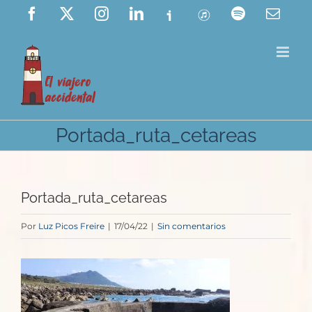
Saltar
Facebook
X
Instagram
LinkedIn
Ivoox
ITunes
Spotify
Corre
elect
al
contenido
Portada_ruta_cetareas
Portada_ruta_cetareas
Por
Luz Picos Freire
|
17/04/22
|
Sin comentarios