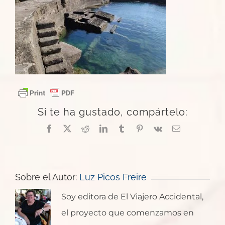
Si te ha gustado, compártelo:
Facebook
X
Reddit
LinkedIn
Tumblr
Pinterest
Vk
Correo
electrónico
Sobre el Autor:
Luz Picos Freire
Soy editora de El Viajero Accidental,
el proyecto que comenzamos en