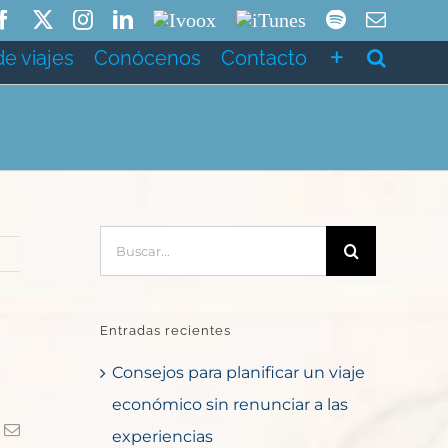
Facebook
X
Instagram
LinkedIn
Ivoox
ITunes
Spotify
Correo
electró
de viajes
Conócenos
Contacto
Buscar:
Entradas recientes
Consejos para planificar un viaje
económico sin renunciar a las
k
Correo
experiencias
electrónico