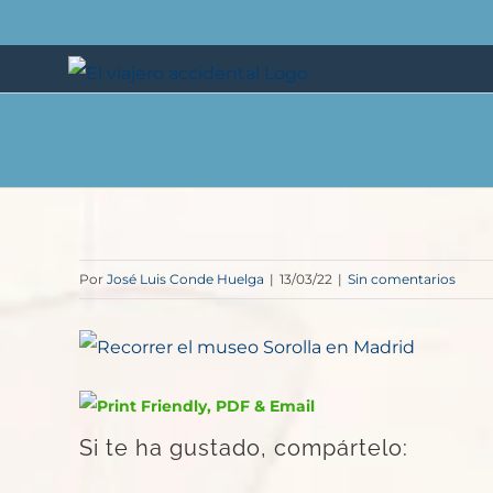
Saltar
al
contenido
Por
José Luis Conde Huelga
|
13/03/22
|
Sin comentarios
Si te ha gustado, compártelo: