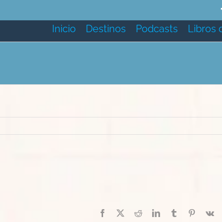
Inicio
Destinos
Podcasts
Libros 
Facebook
X
Reddit
LinkedIn
Tumblr
Pinterest
V