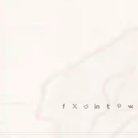
Facebook
X
Reddit
LinkedIn
Tumblr
Pinterest
V