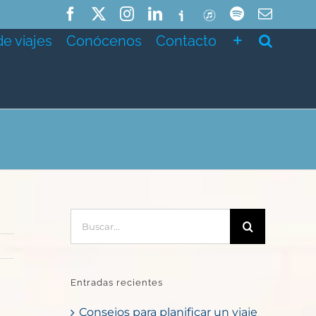
Facebook
X
Instagram
LinkedIn
Ivoox
ITunes
Spotify
Correo
electró
de viajes
Conócenos
Contacto
Buscar:
Entradas recientes
Consejos para planificar un viaje