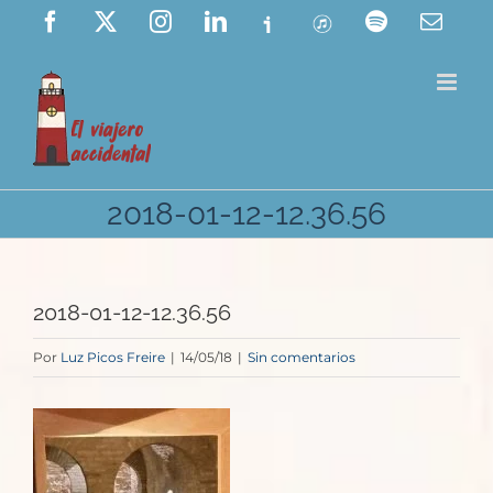
Saltar
Facebook
X
Instagram
LinkedIn
Ivoox
ITunes
Spotify
Corre
elect
al
contenido
2018-01-12-12.36.56
2018-01-12-12.36.56
Por
Luz Picos Freire
|
14/05/18
|
Sin comentarios