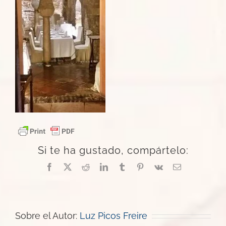
Si te ha gustado, compártelo:
Facebook
X
Reddit
LinkedIn
Tumblr
Pinterest
Vk
Correo
electrónico
Sobre el Autor:
Luz Picos Freire