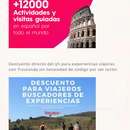
Descuento directo del 5% para experiencias viajeras
con Troulanda sin necesidad de código por ser lector