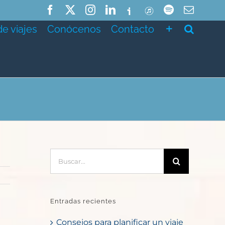
Facebook
X
Instagram
LinkedIn
Ivoox
ITunes
Spotify
Correo
electró
de viajes
Conócenos
Contacto
Buscar:
Entradas recientes
Consejos para planificar un viaje