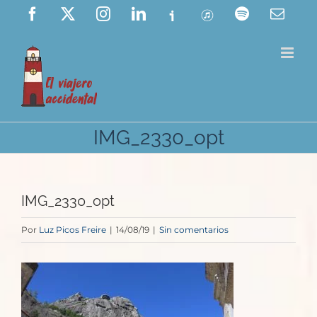
Saltar
Facebook
X
Instagram
LinkedIn
Ivoox
ITunes
Spotify
Corre
elect
al
contenido
IMG_2330_opt
IMG_2330_opt
Por
Luz Picos Freire
|
14/08/19
|
Sin comentarios