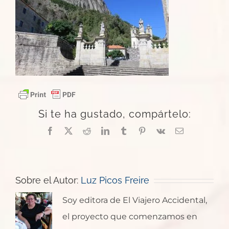
Si te ha gustado, compártelo:
Facebook
X
Reddit
LinkedIn
Tumblr
Pinterest
Vk
Correo
electrónico
Sobre el Autor:
Luz Picos Freire
Soy editora de El Viajero Accidental,
el proyecto que comenzamos en