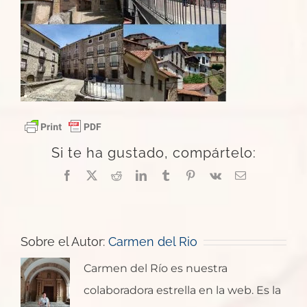
Si te ha gustado, compártelo:
Facebook
X
Reddit
LinkedIn
Tumblr
Pinterest
Vk
Correo
electrónico
Sobre el Autor:
Carmen del Rio
Carmen del Río es nuestra
colaboradora estrella en la web. Es la