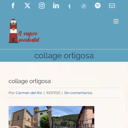
Saltar
Facebook
X
Instagram
LinkedIn
Ivoox
ITunes
Spotify
Corre
elect
al
contenido
collage ortigosa
collage ortigosa
Por
Carmen del Rio
|
10/07/20
|
Sin comentarios