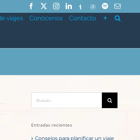
Facebook
X
Instagram
LinkedIn
Ivoox
ITunes
Spotify
Correo
electró
de viajes
Conócenos
Contacto
Buscar:
Entradas recientes
Consejos para planificar un viaje