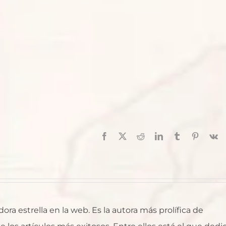
Facebook
X
Reddit
LinkedIn
Tumblr
Pinterest
V
ra estrella en la web. Es la autora más prolífica de