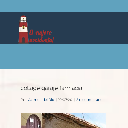
Saltar
al
contenido
collage garaje farmacia
Por
Carmen del Rio
|
10/07/20
|
Sin comentarios