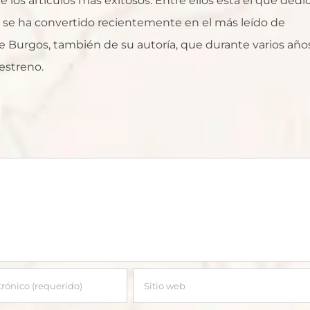
 los artículos más exitosos. Entre ellos está el que dedi
ue se ha convertido recientemente en el más leído de
 Burgos, también de su autoría, que durante varios año
estreno.